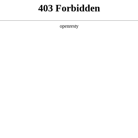
产品及服务
行业解决方案
合作伙伴
投资者关系
：5分钟生成招标文件，AI让招采变轻松
2025 / 12 / 08
、审查潜在风险点，往往是耗费团队大量时间的环节。一份文件的诞生
槛高、流程繁琐的招采文档编写及审查工作变得更高效、更智能？blb
，如同为招采工作装上“智慧大脑”，让复杂流程变得轻盈高效。